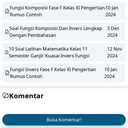
Fungsi Komposisi Fase F Kelas XI Pengertian
10 Jan
Rumus Contoh
2024
Soal Fungsi Komposisi Dan Invers Lengkap
3 Des
Dengan Pembahasan
2024
10 Soal Latihan Matematika Kelas 11
12 Nov
Semester Ganjil: Kuasai Invers Fungsi
2024
Fungsi Invers Fase F Kelas XI Pengertian
10 Jan
Rumus Contoh
2024
Komentar
Buka Komentar!