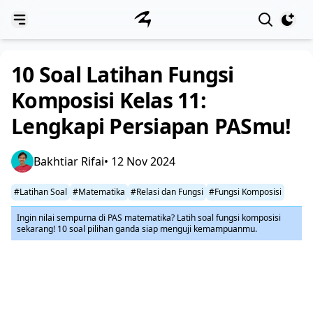
View notif
10 Soal Latihan Fungsi
Komposisi Kelas 11:
Lengkapi Persiapan PASmu!
Bakhtiar Rifai
• 12 Nov 2024
#Latihan Soal
#Matematika
#Relasi dan Fungsi
#Fungsi Komposisi
Ingin nilai sempurna di PAS matematika? Latih soal fungsi komposisi
sekarang! 10 soal pilihan ganda siap menguji kemampuanmu.