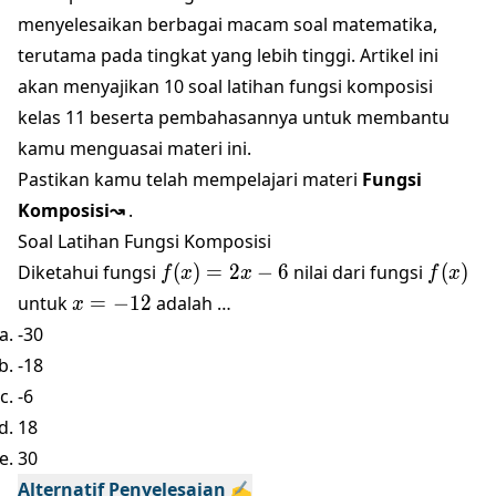
menyelesaikan berbagai macam soal matematika,
terutama pada tingkat yang lebih tinggi. Artikel ini
akan menyajikan 10 soal latihan fungsi komposisi
kelas 11 beserta pembahasannya untuk membantu
kamu menguasai materi ini.
Pastikan kamu telah mempelajari materi
Fungsi
Komposisi↝
.
Soal Latihan Fungsi Komposisi
f(x)=2x-
f(x)
Diketahui fungsi
(
)
=
2
−
6
nilai dari fungsi
(
)
f
x
x
f
x
6
x=-12
untuk
=
−
12
adalah …
x
-30
-18
-6
18
30
Alternatif Penyelesaian ✍️