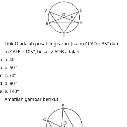
Titik O adalah pusat lingkaran. Jika m∠CAD = 35° dan
m∠AFE = 105°, besar ∠AOB adalah ….
a. 40°
b. 50°
c. 70°
d. 80°
e. 140°
Amatilah gambar berikut!