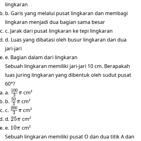
lingkaran
b. Garis yang melalui pusat lingkaran dan membagi
lingkaran menjadi dua bagian sama besar
c. Jarak dari pusat lingkaran ke tepi lingkaran
d. Luas yang dibatasi oleh busur lingkaran dan dua
jari-jari
e. Bagian dalam dari lingkaran
Sebuah lingkaran memiliki jari-jari 10 cm. Berapakah
luas juring lingkaran yang dibentuk oleh sudut pusat
60°?
\frac{100}
100
a.
cm²
π
3
{3} \pi
\frac{50}
50
b.
cm²
π
3
{3} \pi
\frac{200}
200
c.
cm²
π
3
{3} \pi
25\pi
d.
25
cm²
π
10\pi
e.
10
cm²
π
Sebuah lingkaran memiliki pusat O dan dua titik A dan