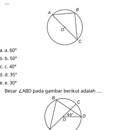
….
a. 60°
b. 50°
c. 40°
d. 35°
e. 30°
Besar ∠ABD pada gambar berikut adalah ….