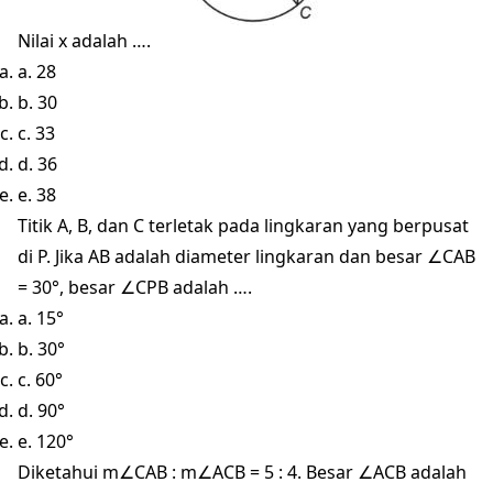
Nilai x adalah ….
a. 28
b. 30
c. 33
d. 36
e. 38
Titik A, B, dan C terletak pada lingkaran yang berpusat
di P. Jika AB adalah diameter lingkaran dan besar ∠CAB
= 30°, besar ∠CPB adalah ….
a. 15°
b. 30°
c. 60°
d. 90°
e. 120°
Diketahui m∠CAB : m∠ACB = 5 : 4. Besar ∠ACB adalah