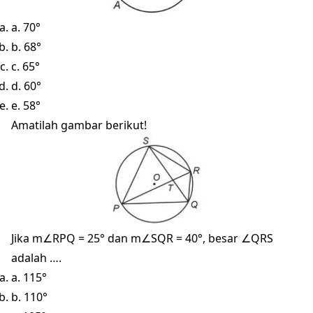
a. 70°
b. 68°
c. 65°
d. 60°
e. 58°
Amatilah gambar berikut!
Jika m∠RPQ = 25° dan m∠SQR = 40°, besar ∠QRS
adalah ….
a. 115°
b. 110°