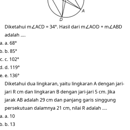
Diketahui m∠ACD = 34°. Hasil dari m∠AOD + m∠ABD
adalah ….
a. 68°
b. 85°
c. 102°
d. 119°
e. 136°
Diketahui dua lingkaran, yaitu lingkaran A dengan jari-
jari R cm dan lingkaran B dengan jari-jari 5 cm. Jika
jarak AB adalah 29 cm dan panjang garis singgung
persekutuan dalamnya 21 cm, nilai R adalah ….
a. 10
b. 13