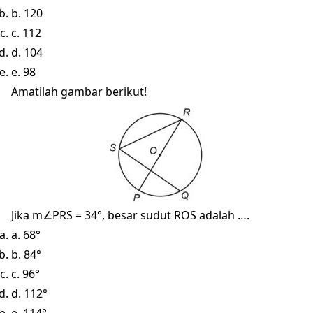
b. 120
c. 112
d. 104
e. 98
Amatilah gambar berikut!
Jika m∠PRS = 34°, besar sudut ROS adalah ….
a. 68°
b. 84°
c. 96°
d. 112°