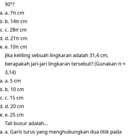
90°?
a. 7π cm
b. 14π cm
c. 28π cm
d. 21π cm
e. 10π cm
Jika keliling sebuah lingkaran adalah 31,4 cm,
berapakah jari-jari lingkaran tersebut? (Gunakan π ≈
3,14)
a. 5 cm
b. 10 cm
c. 15 cm
d. 20 cm
e. 25 cm
Tali busur adalah…
a. Garis lurus yang menghubungkan dua titik pada