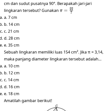
cm dan sudut pusatnya 90°. Berapakah jari-jari
\pi
22
lingkaran tersebut? Gunakan
=
π
7
=\frac{22}
a. 7 cm
{7}
b. 14 cm
c. 21 cm
d. 28 cm
e. 35 cm
Sebuah lingkaran memiliki luas 154 cm². Jika π = 3,14,
maka panjang diameter lingkaran tersebut adalah…
a. 10 cm
b. 12 cm
c. 14 cm
d. 16 cm
e. 18 cm
Amatilah gambar berikut!