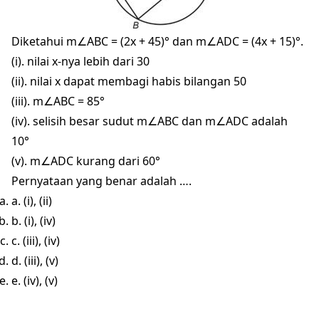
Diketahui m∠ABC = (2x + 45)° dan m∠ADC = (4x + 15)°.
(i). nilai x-nya lebih dari 30
(ii). nilai x dapat membagi habis bilangan 50
(iii). m∠ABC = 85°
(iv). selisih besar sudut m∠ABC dan m∠ADC adalah
10°
(v). m∠ADC kurang dari 60°
Pernyataan yang benar adalah ….
a. (i), (ii)
b. (i), (iv)
c. (iii), (iv)
d. (iii), (v)
e. (iv), (v)