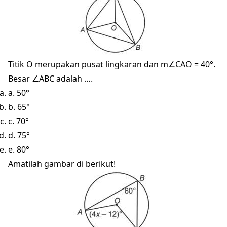
Titik O merupakan pusat lingkaran dan m∠CAO = 40°.
Besar ∠ABC adalah ….
a. 50°
b. 65°
c. 70°
d. 75°
e. 80°
Amatilah gambar di berikut!