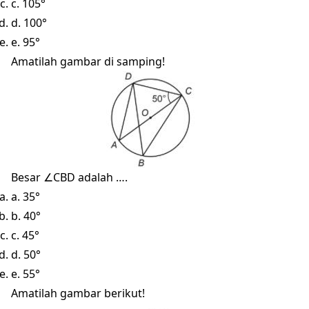
c. 105°
d. 100°
e. 95°
Amatilah gambar di samping!
Besar ∠CBD adalah ….
a. 35°
b. 40°
c. 45°
d. 50°
e. 55°
Amatilah gambar berikut!