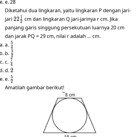
e. 28
Diketahui dua lingkaran, yaitu lingkaran P dengan jari-
22\frac{1}
1
jari
22
cm dan lingkaran Q jari-jarinya r cm. Jika
2
{2}
panjang garis singgung persekutuan luarnya 20 cm
dan jarak PQ = 29 cm, nilai r adalah … cm.
\frac{5}
5
a.
4
{4}
\frac{3}
3
b.
2
{2}
\frac{7}
7
c.
4
{4}
2
d.
2
\frac{5}
5
e.
2
{2}
Amatilah gambar berikut!