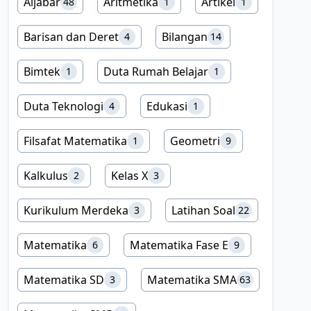
Aljabar
Aritmetika
Artikel
48
1
1
Barisan dan Deret
Bilangan
4
14
Bimtek
Duta Rumah Belajar
1
1
Duta Teknologi
Edukasi
4
1
Filsafat Matematika
Geometri
1
9
Kalkulus
Kelas X
2
3
Kurikulum Merdeka
Latihan Soal
3
22
Matematika
Matematika Fase E
6
9
Matematika SD
Matematika SMA
3
63