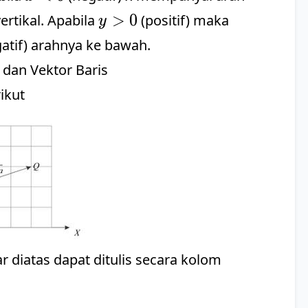
0
<
y
>
0
vertikal. Apabila
(positif) maka
y
0
>
atif) arahnya ke bawah.
0
 dan Vektor Baris
ikut
 diatas dapat ditulis secara kolom