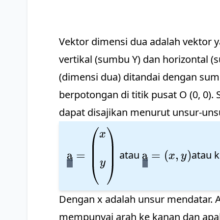
Vektor dimensi dua adalah vektor 
vertikal (sumbu Y) dan horizontal 
(dimensi dua) ditandai dengan sum
berpotongan di titik pusat O (0, 0).
dapat disajikan menurut unsur-unsu
\vec{\text{a}}=\begin{pmat
\vec{\text{a}}
x
\\\\ y \\\\ \end{pmatrix}
x,y \right)
a
=
a
=
(
,
)
atau
atau 
x
y
y
Dengan x adalah unsur mendatar. 
mempunyai arah ke kanan dan apa