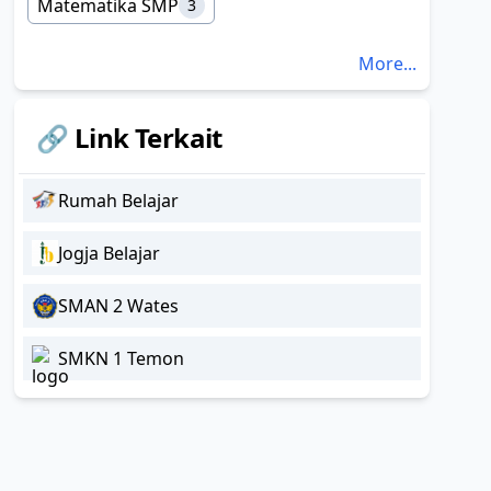
Matematika SMP
3
More...
🔗 Link Terkait
Rumah Belajar
Jogja Belajar
i}+y\widehat{j}
SMAN 2 Wates
SMKN 1 Temon