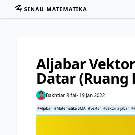
SINAU MATEMATIKA
Aljabar Vekto
Datar (Ruang 
Bakhtiar Rifai
• 19 Jan 2022
#Aljabar
#Matematika SMA
#vektor
#vektor aljabar
#k