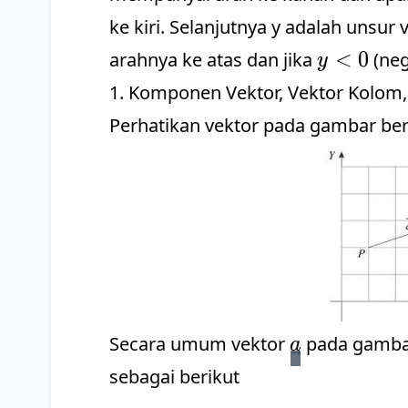
ke kiri. Selanjutnya y adalah unsur 
y
<
0
arahnya ke atas dan jika
(neg
y
<
1. Komponen Vektor, Vektor Kolom,
0
Perhatikan vektor pada gambar ber
\vec{a}
Secara umum vektor
pada gambar
a
sebagai berikut