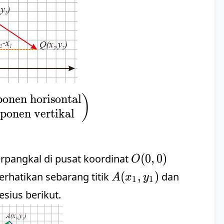
nen horisontal
\vec{PQ}=\begin{pmatrix} \text{Kompo
)
ponen vertikal
O(0,0)
(
0
,
0
)
erpangkal di pusat koordinat
O
A(x_1,
(
,
)
Perhatikan sebarang titik
dan
A
x
y
1
1
y_1)
sius berikut.