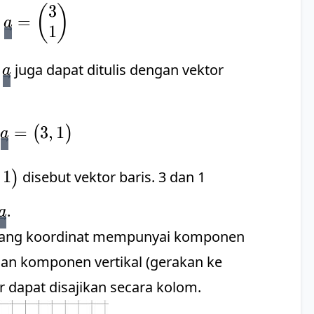
3
\vec{PQ}=\vec{a}=\begin{pmatrix} 3 \
(
)
=
a
1
\vec{a}
r
juga dapat ditulis dengan vektor
a
\vec{PQ}=\vec{a}=\begin{pmatrix} 3,
3
,
1
=
(
)
a
egin{pmatrix}
1
)
disebut vektor baris. 3 dan 1
end{pmatrix}
\vec{a}
.
a
dang koordinat mempunyai komponen
 dan komponen vertikal (gerakan ke
r dapat disajikan secara kolom.