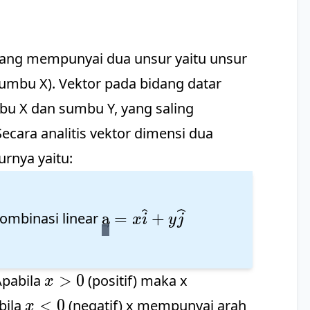
yang mempunyai dua unsur yaitu unsur
(sumbu X). Vektor pada bidang datar
bu X dan sumbu Y, yang saling
 Secara analitis vektor dimensi dua
rnya yaitu:
rix}x
=\left(
\vec{\text{a}}=x\widehat{
a
=
+
kombinasi linear
x
i
y
j
x
>
0
Apabila
(positif) maka x
x
>
x
<
0
bila
(negatif) x mempunyai arah
x