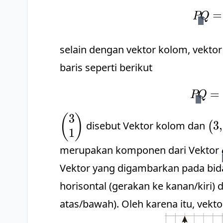
=
PQ
selain dengan vektor kolom, vekto
baris seperti berikut
=
PQ
3
\begin{pmatrix}
\b
(
)
3
,
disebut Vektor kolom dan
(
1
3 \\ 1
3,
\end{pmatrix}
1\
merupakan komponen dari Vektor
Vektor yang digambarkan pada bi
horisontal (gerakan ke kanan/kiri)
atas/bawah). Oleh karena itu, vekto