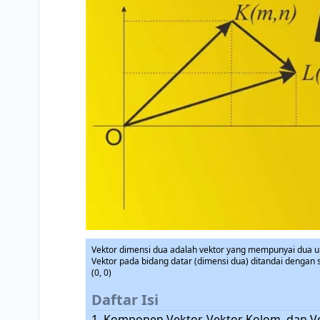
Vektor dimensi dua adalah vektor yang mempunyai dua uns
Vektor pada bidang datar (dimensi dua) ditandai dengan 
(0, 0)
Daftar Isi
1. Komponen Vektor, Vektor Kolom, dan Ve