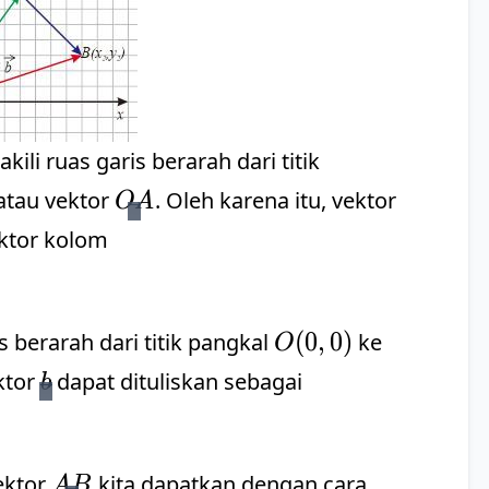
a}
ili ruas garis berarah dari titik
\vec{OA}
atau vektor
. Oleh karena itu, vektor
O
A
ektor kolom
O(0,
(
0
,
0
)
 berarah dari titik pangkal
ke
O
0)
OB}
\vec{b}
ktor
dapat dituliskan sebagai
b
AB}
\vec{AB}
ektor
kita dapatkan dengan cara
A
B