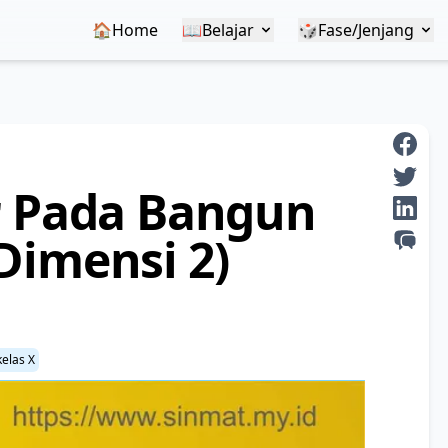
🏠Home
📖
Belajar
🎲
Fase/Jenjang
r Pada Bangun
Dimensi 2)
elas X