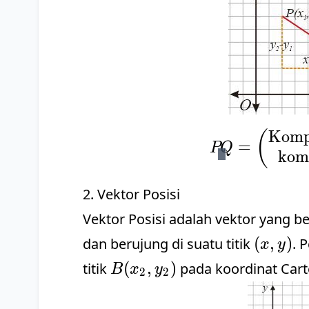
Kompo
(
=
PQ
kom
2. Vektor Posisi
Vektor Posisi adalah vektor yang b
(x,y)
(
,
)
dan berujung di suatu titik
. 
x
y
B(x_2,
(
,
)
titik
pada koordinat Carte
B
x
y
2
2
y_2)