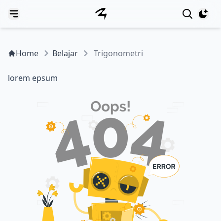
View notif
Home
Belajar
Trigonometri
lorem epsum