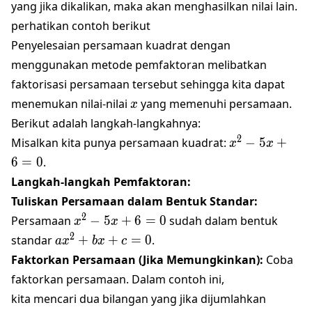
yang jika dikalikan, maka akan menghasilkan nilai lain.
perhatikan contoh berikut
Penyelesaian persamaan kuadrat dengan
menggunakan metode pemfaktoran melibatkan
faktorisasi persamaan tersebut sehingga kita dapat
x
menemukan nilai-nilai
yang memenuhi persamaan.
x
Berikut adalah langkah-langkahnya:
x^2
2
Misalkan kita punya persamaan kuadrat:
−
5
+
x
x
-
6
=
0
.
5x
Langkah-langkah Pemfaktoran:
+ 6
Tuliskan Persamaan dalam Bentuk Standar:
= 0
x^2
2
Persamaan
−
5
+
6
=
0
sudah dalam bentuk
x
x
-
ax^2
2
standar
+
+
=
0
.
a
x
b
x
c
5x
+
Faktorkan Persamaan (Jika Memungkinkan):
Coba
+ 6
bx
faktorkan persamaan. Dalam contoh ini,
= 0
+ c
kita mencari dua bilangan yang jika dijumlahkan
= 0