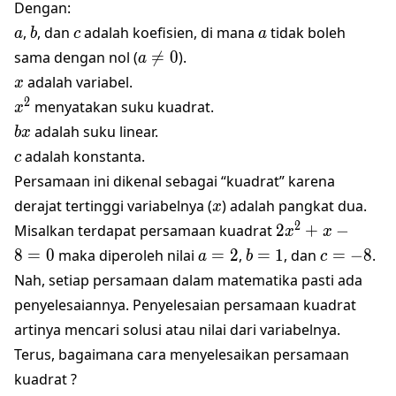
Dengan:
a
b
c
a
,
, dan
adalah koefisien, di mana
tidak boleh
a
b
c
a
a
sama dengan nol (

=
0
).
a
\neq
x
adalah variabel.
x
0
x^2
2
menyatakan suku kuadrat.
x
bx
adalah suku linear.
b
x
c
adalah konstanta.
c
Persamaan ini dikenal sebagai “kuadrat” karena
x
derajat tertinggi variabelnya (
) adalah pangkat dua.
x
2x^2+x-
2
Misalkan terdapat persamaan kuadrat
2
+
−
x
x
8=0
a=2
b=1
c=-8
8
=
0
maka diperoleh nilai
=
2
,
=
1
, dan
=
−
8
.
a
b
c
Nah, setiap persamaan dalam matematika pasti ada
penyelesaiannya. Penyelesaian persamaan kuadrat
artinya mencari solusi atau nilai dari variabelnya.
Terus, bagaimana cara menyelesaikan persamaan
kuadrat ?