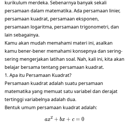
kurikulum merdeka. Sebenarnya banyak sekali
persamaan dalam matematika. Ada persamaan linier,
persamaan kuadrat, persamaan eksponen,
persamaan logaritma, persamaan trigonometri, dan
lain sebagainya.
Kamu akan mudah memahami materi ini, asalkan
kamu bener-bener memahami konsepnya dan sering-
sering mengerjakan latihan soal. Nah, kali ini, kita akan
belajar bersama tentang persamaan kuadrat.
1. Apa itu Persamaan Kuadrat?
Persamaan kuadrat adalah suatu persamaan
matematika yang memuat satu variabel dan derajat
tertinggi variabelnya adalah dua.
Bentuk umum persamaan kuadrat adalah:
2
+
ax^2 + bx + c = 0
+
=
0
a
x
b
x
c