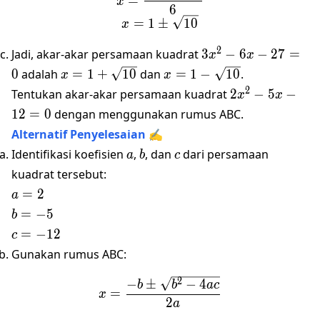
=
x
6
=
1
±
10
x
3x^2
2
Jadi, akar-akar persamaan kuadrat
3
−
6
−
27
=
x
x
- 6x
x = 1 +
x = 1 -
0
adalah
=
1
+
10
dan
=
1
−
10
.
x
x
- 27
\sqrt{10}
\sqrt{10}
2x^2
2
Tentukan akar-akar persamaan kuadrat
2
−
5
−
x
x
= 0
- 5x
12
=
0
dengan menggunakan rumus ABC.
- 12
Alternatif Penyelesaian ✍️
= 0
a
b
c
Identifikasi koefisien
,
, dan
dari persamaan
a
b
c
kuadrat tersebut:
a
=
2
a
=
b
=
−
5
b
2
=
c
=
−
12
c
-5
=
Gunakan rumus ABC:
-12
x = \frac{-b \pm \sqrt{b^
2
−
±
−
4
b
b
a
c
=
x
2
a