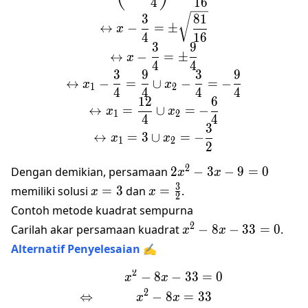
4
16
3
81
↔
−
=
±
x
4
16
3
9
↔
−
=
±
x
4
4
3
9
3
9
↔
−
=
∪
−
=
−
x
x
1
2
4
4
4
4
12
6
↔
=
∪
=
−
x
x
1
2
4
4
3
↔
=
3
∪
=
−
x
x
1
2
2
2x^2
2
Dengan demikian, persamaan
2
−
3
−
9
=
0
x
x
- 3x
x
x =
3
memiliki solusi
=
3
dan
=
.
x
x
2
- 9
=
\frac32
Contoh metode kuadrat sempurna
= 0
3
x^2
2
Carilah akar persamaan kuadrat
−
8
−
33
=
0
.
x
x
-
Alternatif Penyelesaian ✍️
8x
2
-
−
8
−
33
=
0
\begin{gather*}&&x^2 - 8
x
x
33
2
⇔
−
8
=
33
x
x
= 0