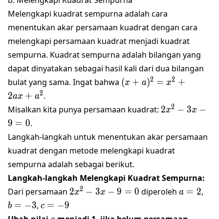
3
2
Melengkapi kuadrat sempurna adalah cara
menentukan akar persamaan kuadrat dengan cara
melengkapi persamaan kuadrat menjadi kuadrat
sempurna. Kuadrat sempurna adalah bilangan yang
dapat dinyatakan sebagai hasil kali dari dua bilangan
(x+a)^2=x^2+2ax+a^
2
2
bulat yang sama. Ingat bahwa
(
+
)
=
+
x
a
x
2
2
+
.
a
x
a
2x^2
2
Misalkan kita punya persamaan kuadrat:
2
−
3
−
x
x
- 3x
9
=
0
.
-9 =
Langkah-langkah untuk menentukan akar persamaan
0
kuadrat dengan metode melengkapi kuadrat
sempurna adalah sebagai berikut.
Langkah-langkah Melengkapi Kuadrat Sempurna:
2x^2
a=2
b=-
2
Dari persamaan
2
−
3
−
9
=
0
diperoleh
=
2
,
x
x
a
- 3x
c=-9
=
−
3
,
=
−
9
b
c
- 9
a
Ubah nilai
menjadi 1, jika belum persamaan