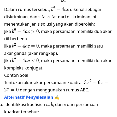
2
a
b^2
2
Dalam rumus tersebut,
−
4
dikenal sebagai
b
a
c
-
diskriminan, dan sifat-sifat dari diskriminan ini
4ac
menentukan jenis solusi yang akan diperoleh:
b^2
2
Jika
−
4
>
0
, maka persamaan memiliki dua akar
b
a
c
-
riil berbeda.
4ac
b^2
2
Jika
−
4
=
0
, maka persamaan memiliki satu
b
a
c
> 0
-
akar ganda (akar rangkap).
4ac
b^2
2
Jika
−
4
<
0
, maka persamaan memiliki dua akar
b
a
c
= 0
-
kompleks konjugat.
4ac
Contoh Soal
< 0
3x^2
2
Tentukan akar-akar persamaan kuadrat
3
−
6
−
x
x
- 6x
27
=
0
dengan menggunakan rumus ABC.
- 27
Alternatif Penyelesaian ✍️
= 0
a
b
c
Identifikasi koefisien
,
, dan
dari persamaan
a
b
c
kuadrat tersebut: