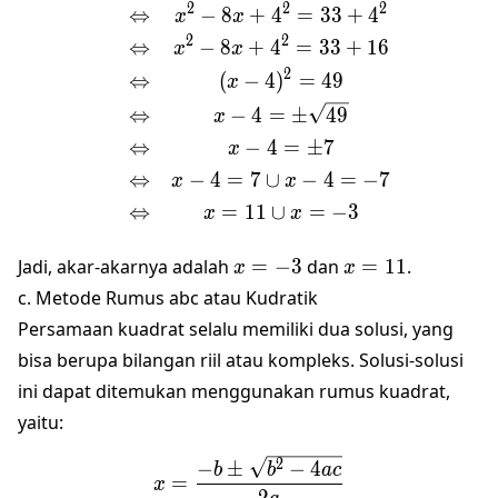
2
2
2
⇔
−
8
+
4
=
33
+
4
x
x
2
2
⇔
−
8
+
4
=
33
+
16
x
x
2
⇔
(
−
4
)
=
49
x
⇔
−
4
=
±
49
x
⇔
−
4
=
±
7
x
⇔
−
4
=
7
∪
−
4
=
−
7
x
x
⇔
=
11
∪
=
−
3
x
x
x
x
Jadi, akar-akarnya adalah
=
−
3
dan
=
11
.
x
x
=
=
c. Metode Rumus abc atau Kudratik
-3
11
Persamaan kuadrat selalu memiliki dua solusi, yang
bisa berupa bilangan riil atau kompleks. Solusi-solusi
ini dapat ditemukan menggunakan rumus kuadrat,
yaitu:
x = \frac{{-b \pm \sqrt{b
2
−
±
−
4
b
b
a
c
=
x