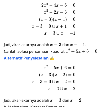
2
= 0
2
−
4
−
6
=
0
\begin{align*}2x^2 - 4x - 
x
x
2
−
2
−
3
=
0
x
x
(
−
3
)
(
+
1
)
=
0
x
x
−
3
=
0
∪
+
1
=
0
x
x
=
3
∪
=
−
1
x
x
x
x
Jadi, akar-akarnya adalah
=
3
dan
=
−
1
.
x
x
=
=
x^2
2
Carilah solusi persamaan kuadrat
+
5
+
6
=
0
.
x
x
3
-1
+
Alternatif Penyelesaian ✍️
5x
2
+ 6
−
5
+
6
=
0
\begin{align*} x^2 - 5x + 
x
x
= 0
(
−
3
)
(
−
2
)
=
0
x
x
−
3
=
0
∪
−
2
=
0
x
x
=
3
∪
=
2
x
x
x
x
Jadi, akar-akarnya adalah
=
3
dan
=
2
.
x
x
=
=
b. Melengkapi Kuadrat Sempurna