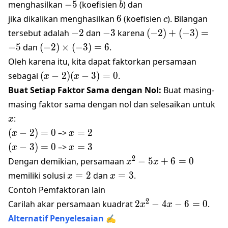
-5
b
menghasilkan
−
5
(koefisien
) dan
b
6
c
jika dikalikan menghasilkan
6
(koefisien
). Bilangan
c
-2
-3
(-2)
tersebut adalah
−
2
dan
−
3
karena
(
−
2
)
+
(
−
3
)
=
+
(-2)
−
5
dan
(
−
2
)
×
(
−
3
)
=
6
.
(-3)
\times
Oleh karena itu, kita dapat faktorkan persamaan
=
(-3) =
(x
sebagai
(
−
2
)
(
−
3
)
=
0
.
x
x
-5
6
-
Buat Setiap Faktor Sama dengan Nol:
Buat masing-
2)
x
masing faktor sama dengan nol dan selesaikan untuk
(x
:
x
-
(x
x
(
−
2
)
3)
=
0
–>
=
2
x
x
-
=
=
(x
x
(
−
3
)
=
0
–>
=
3
x
x
2)
2
0
-
=
x^2
2
Dengan demikian, persamaan
−
5
+
6
=
0
x
x
=
3)
3
-
x
x
memiliki solusi
=
2
dan
=
3
.
x
x
0
=
5x
=
=
Contoh Pemfaktoran lain
0
+ 6
2
3
2x^2
2
Carilah akar persamaan kuadrat
2
−
4
−
6
=
0
.
x
x
= 0
- 4x
Alternatif Penyelesaian ✍️
- 6