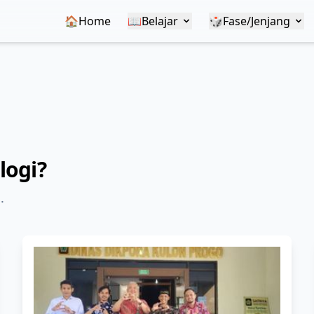
🏠Home
📖
Belajar
🎲
Fase/Jenjang
logi?
.