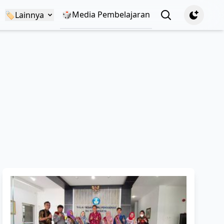
🎲Media Pembelajaran
View notificatio
🏷️
Lainnya