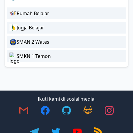
Rumah Belajar
Jogja Belajar
SMAN 2 Wates
SMKN 1 Temon
Ikuti kami di sosial media: