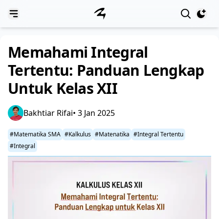
View notif
Memahami Integral
Tertentu: Panduan Lengkap
Untuk Kelas XII
Bakhtiar Rifai
• 3 Jan 2025
#Matematika SMA
#Kalkulus
#Matenatika
#Integral Tertentu
#Integral