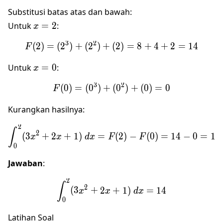
Substitusi batas atas dan bawah:
x
Untuk
=
2
:
x
=
3
2
(
2
)
=
(
2
)
+
(
2
)
+
F(2) = (2^3) + (2^2) + (2
(
2
)
=
8
+
4
+
2
=
14
2
F
x
Untuk
=
0
:
x
=
3
2
(
0
)
=
(
0
)
+
F(0) = (0^3) + (0^2) + (0)
(
0
)
+
(
0
)
=
0
0
F
Kurangkan hasilnya:
2
\int_{0}^{2} (3x^2 + 2x + 
∫
2
(
3
+
2
+
1
)
=
(
2
)
−
(
0
)
=
14
−
0
=
14
x
x
d
x
F
F
0
Jawaban
:
2
\int_{0}^{2} (3x^2 + 2x +
∫
2
(
3
+
2
+
1
)
=
14
x
x
d
x
0
Latihan Soal