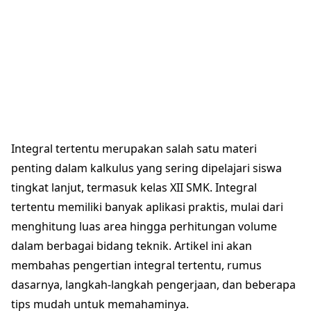
Integral tertentu merupakan salah satu materi
penting dalam kalkulus yang sering dipelajari siswa
tingkat lanjut, termasuk kelas XII SMK. Integral
tertentu memiliki banyak aplikasi praktis, mulai dari
menghitung luas area hingga perhitungan volume
dalam berbagai bidang teknik. Artikel ini akan
membahas pengertian integral tertentu, rumus
dasarnya, langkah-langkah pengerjaan, dan beberapa
tips mudah untuk memahaminya.