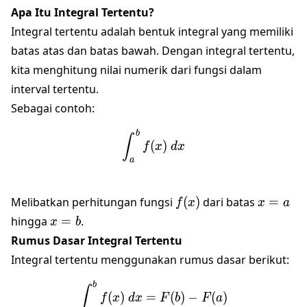
Apa Itu Integral Tertentu?
Integral tertentu adalah bentuk integral yang memiliki
batas atas dan batas bawah. Dengan integral tertentu,
kita menghitung nilai numerik dari fungsi dalam
interval tertentu.
Sebagai contoh:
b
\int_{a}^{b} f(x) \text{ }
∫
(
)
f
x
d
x
a
f(x)
x
Melibatkan perhitungan fungsi
(
)
dari batas
=
f
x
x
a
=
x
hingga
=
.
x
b
a
=
Rumus Dasar Integral Tertentu
b
Integral tertentu menggunakan rumus dasar berikut:
b
\int_{a}^{b} f(x) \text{ }
∫
(
)
=
(
)
−
(
)
f
x
d
x
F
b
F
a