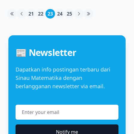
21
22
23
24
25
📰 Newsletter
Dapatkan info postingan terbaru dari
Sinau Matematika dengan
berlangganan newsletter via email.
Email address
Notify me