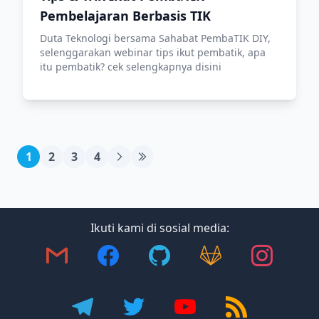
Pembelajaran Berbasis TIK
Duta Teknologi bersama Sahabat PembaTIK DIY,
selenggarakan webinar tips ikut pembatik, apa
itu pembatik? cek selengkapnya disini
1
2
3
4
Ikuti kami di sosial media: