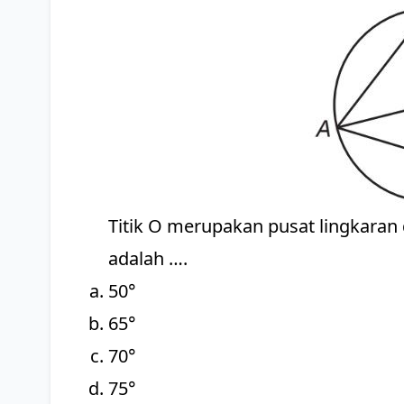
Titik O merupakan pusat lingkaran
adalah ….
50°
65°
70°
75°