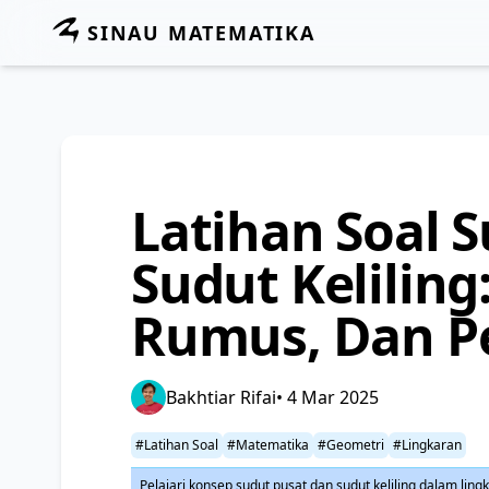
SINAU MATEMATIKA
Latihan Soal 
Sudut Keliling
Rumus, Dan 
Bakhtiar Rifai
• 4 Mar 2025
#Latihan Soal
#Matematika
#Geometri
#Lingkaran
Pelajari konsep sudut pusat dan sudut keliling dalam li