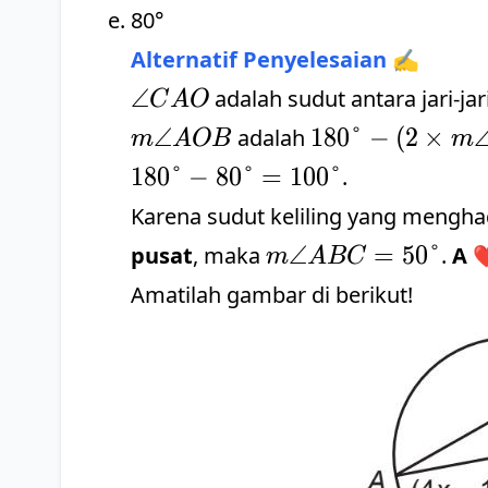
80°
Alternatif Penyelesaian ✍️
∠CAO
∠
adalah sudut antara jari-jar
C
A
O
180° - (2
∠
180°
−
(
2
×
adalah
m
A
OB
m
×
180°
−
80°
=
100°
.
m∠CAO)
Karena sudut keliling yang mengh
= 180° -
m∠ABC
∠
=
50°
pusat
, maka
.
A
❤
m
A
(2 × 40°)
BC
= 50°
=
Amatilah gambar di berikut!
180°-80°
= 100°