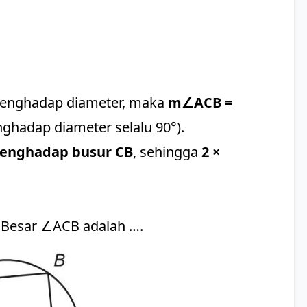
menghadap diameter, maka
m∠ACB =
nghadap diameter selalu 90°).
menghadap busur CB
, sehingga
2 ×
 Besar ∠ACB adalah ….