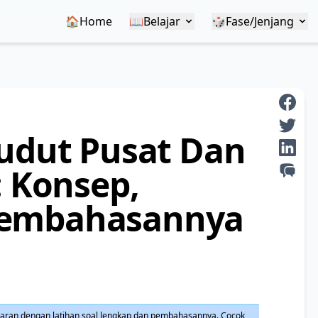
🏠Home
📖
Belajar
🎲
Fase/Jenjang
Sudut Pusat Dan
: Konsep,
Pembahasannya
ngkaran dengan latihan soal lengkap dan pembahasannya. Cocok