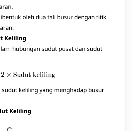
aran.
bentuk oleh dua tali busur dengan titik
karan.
 Keliling
alam hubungan sudut pusat dan sudut
2
\text{Sudut pusat} = 2 \times \text{Sudu
×
Sudut keliling
i
sudut keliling yang menghadap busur
ut Keliling