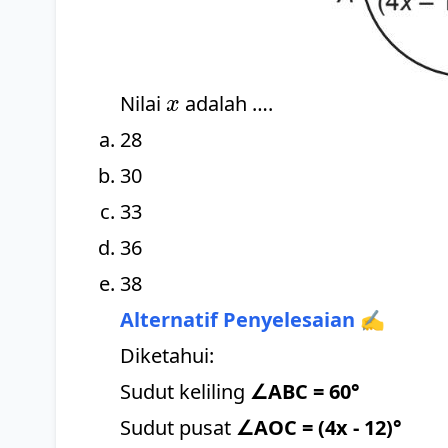
x
Nilai
adalah ….
x
28
30
33
36
38
Alternatif Penyelesaian ✍️
Diketahui:
Sudut keliling
∠ABC = 60°
Sudut pusat
∠AOC = (4x - 12)°