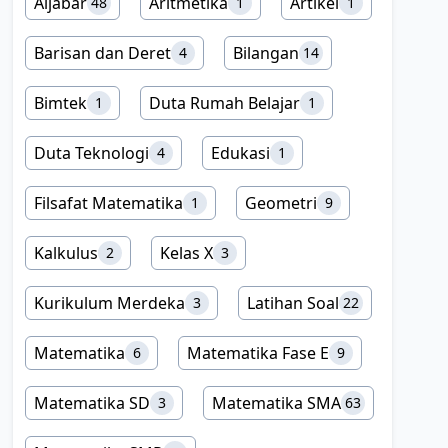
Aljabar
Aritmetika
Artikel
48
1
1
Barisan dan Deret
Bilangan
4
14
Bimtek
Duta Rumah Belajar
1
1
Duta Teknologi
Edukasi
4
1
Filsafat Matematika
Geometri
1
9
t keliling}
Kalkulus
Kelas X
2
3
Kurikulum Merdeka
Latihan Soal
3
22
Matematika
Matematika Fase E
6
9
Matematika SD
Matematika SMA
3
63