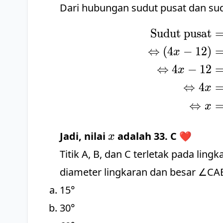
Dari hubungan sudut pusat dan sudu
Sudut pusat
⇔
(
4
−
12
)
x
⇔
4
−
12
x
⇔
4
x
⇔
x
x
Jadi, nilai
adalah 33. C ❤️
x
Titik A, B, dan C terletak pada ling
diameter lingkaran dan besar ∠CAB
15°
30°