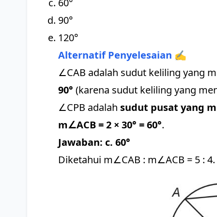
60°
90°
120°
Alternatif Penyelesaian ✍️
∠CAB adalah sudut keliling yang 
90°
(karena sudut keliling yang me
∠CPB adalah
sudut pusat yang 
m∠ACB = 2 × 30° = 60°
.
Jawaban: c. 60°
Diketahui m∠CAB : m∠ACB = 5 : 4.