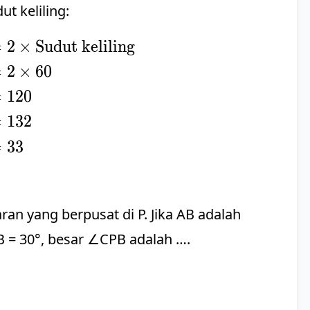
t keliling:
=
2
×
Sudut keliling
\begin{align*} \text{Sudut pusat} &= 2 \times \text{Sudut kelilin
=
2
×
60‍‍‍‍‍‍‍‍‍‍‍‍‍‍‍‍‍‍‍‍‍‍‍‍‍‍‍‍‍‍‍‍‍‍
=
120‍‍‍‍‍‍‍‍‍‍‍‍‍‍‍‍‍‍‍‍‍‍‍‍‍‍‍‍‍‍‍‍‍‍
=
132‍‍‍‍‍‍‍‍‍‍‍‍‍‍‍‍‍‍‍‍‍‍‍‍‍‍‍‍‍‍‍‍‍‍
=
33‍‍‍‍‍‍‍‍‍‍‍‍‍‍‍‍‍‍‍‍‍‍‍‍‍‍‍‍‍‍‍‍‍‍
karan yang berpusat di P. Jika AB adalah
 = 30°, besar ∠CPB adalah ….