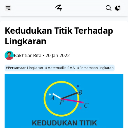
View notif
Kedudukan Titik Terhadap
Lingkaran
Bakhtiar Rifai
• 20 Jan 2022
#Persamaan Lingkaran
#Matematika SMA
#Persamaan lingkaran