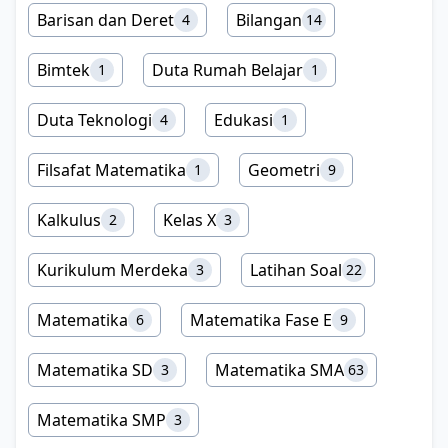
Barisan dan Deret
Bilangan
4
14
Bimtek
Duta Rumah Belajar
1
1
Duta Teknologi
Edukasi
4
1
Filsafat Matematika
Geometri
1
9
Kalkulus
Kelas X
2
3
Kurikulum Merdeka
Latihan Soal
3
22
Matematika
Matematika Fase E
6
9
Matematika SD
Matematika SMA
3
63
Matematika SMP
3