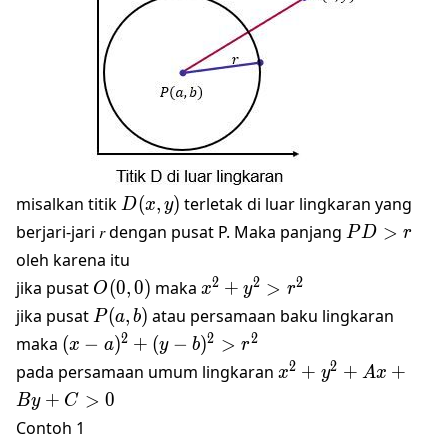
D(𝑥,
misalkan titik
(
,
)
terletak di luar lingkaran yang
D
x
y
𝑦)
PD>r
berjari-jari 𝑟 dengan pusat P. Maka panjang
>
P
D
r
oleh karena itu
O(0,0)
x^2+y^2>r^2
2
2
2
jika pusat
(
0
,
0
)
maka
+
>
O
x
y
r
P(a,b)
jika pusat
(
,
)
atau persamaan baku lingkaran
P
a
b
(x-a)^2+
2
2
2
maka
(
−
)
+
(
−
)
>
x
a
y
b
r
(y-
x^2+y^2+Ax+By+
2
2
pada persamaan umum lingkaran
+
+
+
x
y
A
x
b)^2>r^2
+
>
0
B
y
C
Contoh 1