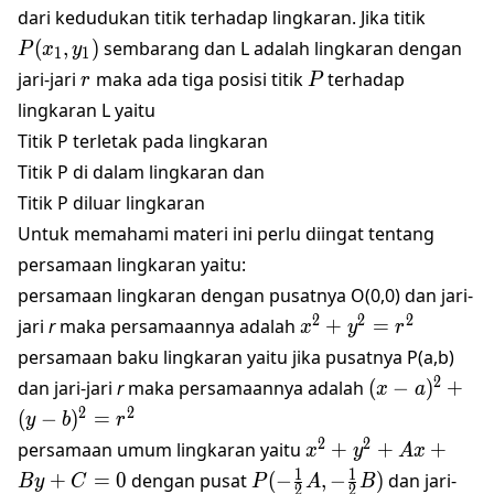
P(x_1,
dari kedudukan titik terhadap lingkaran. Jika titik
(
,
)
sembarang dan L adalah lingkaran dengan
P
x
y
1
1
r
P
jari-jari
maka ada tiga posisi titik
terhadap
r
P
lingkaran L yaitu
Titik P terletak pada lingkaran
Titik P di dalam lingkaran dan
Titik P diluar lingkaran
Untuk memahami materi ini perlu diingat tentang
persamaan lingkaran yaitu:
persamaan lingkaran dengan pusatnya O(0,0) dan jari-
x^2+y^2=r^2
2
2
2
jari
r
maka persamaannya adalah
+
=
x
y
r
persamaan baku lingkaran yaitu jika pusatnya P(a,b)
(x-a)^2+
2
dan jari-jari
r
maka persamaannya adalah
(
−
)
+
x
a
(y-
2
2
(
−
)
=
y
b
r
b)^2=r^2
x^2+y^2+Ax+By+
2
2
persamaan umum lingkaran yaitu
+
+
+
x
y
A
x
P(-
1
1
+
=
0
dengan pusat
(
−
,
−
)
dan jari-
B
y
C
P
A
B
2
2