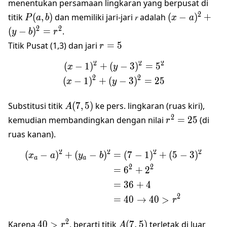
menentukan persamaan lingkaran yang berpusat di
𝑃(𝑎,
(𝑥−𝑎)^2+
2
titik
(
,
)
dan memiliki jari-jari 𝑟 adalah
(
−
)
+
P
a
b
x
a
𝑏)
(𝑦−𝑏)^2=𝑟^2
2
2
(
−
)
=
.
y
b
r
𝑟=5
Titik Pusat (1,3) dan jari
=
5
r
2
2
2
(
−
1
)
+
(
−
3
)
=
5
\begin{align*} (𝑥−1)^2+
x
y
2
2
(
−
1
)
+
(
−
3
)
=
25
x
y
𝐴(7,5)
Substitusi titik
(
7
,
5
)
ke pers. lingkaran (ruas kiri),
A
𝑟^2=25
2
kemudian membandingkan dengan nilai
=
25
(di
r
ruas kanan).
2
2
2
2
\begin{align*} (𝑥_𝑎−
(
−
)
+
(
−
)
=
(
7
−
1
)
+
(
5
−
3
)
x
a
y
b
a
a
2
2
=
6
+
2
=
36
+
4
2
=
40
→
40
>
r
40>r^2
𝐴(7,5)
2
Karena
40
>
, berarti titik
(
7
,
5
)
terletak di luar
r
A