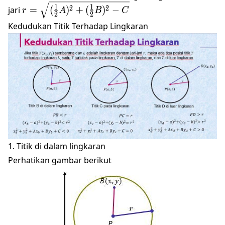
\frac{1}
r=\sqrt{(\frac{1}
1
1
2
2
jari
=
(
)
+
(
)
−
r
A
B
C
{2}A,-
2
2
{2}A)^2+
Kedudukan Titik Terhadap Lingkaran
\frac{1}
(\frac{1}
{2}B)
{2}B)^2-C}
1. Titik di dalam lingkaran
Perhatikan gambar berikut