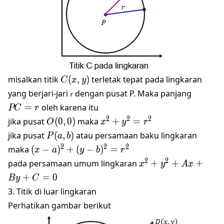
C(𝑥,
misalkan titik
(
,
)
terletak tepat pada lingkaran
C
x
y
𝑦)
PC=r
yang berjari-jari 𝑟 dengan pusat P. Maka panjang
=
oleh karena itu
PC
r
O(0,0)
x^2+y^2=r^2
2
2
2
jika pusat
(
0
,
0
)
maka
+
=
O
x
y
r
P(a,b)
jika pusat
(
,
)
atau persamaan baku lingkaran
P
a
b
(x-a)^2+
2
2
2
maka
(
−
)
+
(
−
)
=
x
a
y
b
r
(y-
x^2+y^2+Ax+By+
2
2
pada persamaan umum lingkaran
+
+
+
x
y
A
x
b)^2=r^2
+
=
0
B
y
C
3. Titik di luar lingkaran
Perhatikan gambar berikut