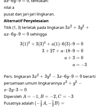
–6
–9
=
0
, tentukan:
a
x
y
nilai a
pusat dan jari-jari lingkaran.
Alternatif Penyelesaian
3𝑥^2+3𝑦^2+𝑎𝑥–
2
2
Titik (1, 3) terletak pada lingkaran
3
+
3
+
x
y
6𝑦–9=0
–6
–9
=
0
sehingga
a
x
y
2
2
3
(
1
)
+
3
(
3
)
+
(
1
)
–6
(
3
)
–9
=
0
\begin{align*} 3(1)^2+3
a
3
+
27
+
–18–9
=
0
a
+
3
=
0
a
=
−
3
a
3𝑥^2+3𝑦^2−3𝑥–
2
2
Pers. lingkaran
3
+
3
−
3
–6
–9
=
0
berarti
x
y
x
y
6𝑦–9=0
𝑥^2+𝑦^2−𝑥–
2
2
persamaan umum lingkarannya
+
−
x
y
2𝑦–3=0
–2
–3
=
0
x
y
𝐴=−1,
Diperoleh
=
−
1
,
=
−
2
,
=
−
3
A
B
C
𝐵=−2,
(−
1
1
Pusatnya adalah
(
−
,
−
)
=
A
B
2
2
𝐶=−3