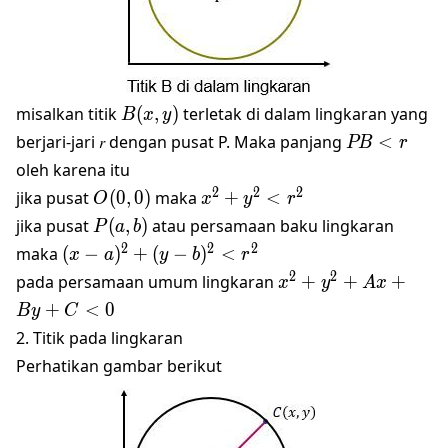
B(𝑥,
misalkan titik
(
,
)
terletak di dalam lingkaran yang
B
x
y
𝑦)
PB<r
berjari-jari 𝑟 dengan pusat P. Maka panjang
<
PB
r
oleh karena itu
O(0,0)
x^2+y^2<r^2
2
2
2
jika pusat
(
0
,
0
)
maka
+
<
O
x
y
r
P(a,b)
jika pusat
(
,
)
atau persamaan baku lingkaran
P
a
b
(x-a)^2+
2
2
2
maka
(
−
)
+
(
−
)
<
x
a
y
b
r
(y-
x^2+y^2+Ax+By+
2
2
pada persamaan umum lingkaran
+
+
+
x
y
A
x
b)^2<r^2
+
<
0
B
y
C
2. Titik pada lingkaran
Perhatikan gambar berikut