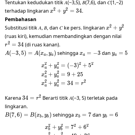
Tentukan kedudukan titik 𝐴(−3,5), 𝐵(7,6), dan 𝐶(1,−2)
𝑥^2+𝑦^2=34
2
2
terhadap lingkaran
+
=
34
.
x
y
Pembahasan
𝑥^2+𝑦^2
2
2
Substitusi titik 𝐴, 𝐵, dan 𝐶 ke pers. lingkaran
+
x
y
𝑟^2=
(ruas kiri), kemudian membandingkan dengan nilai
2
=
34
(di ruas kanan).
r
𝐴(−3,5)=𝐴(𝑥_𝑎,
𝑥_𝑎
𝑦_𝑎=5
(
−
3
,
5
)
=
(
,
)
sehingga
=
−
3
dan
=
5
A
A
x
y
x
y
a
a
a
a
𝑦_𝑎)
=
2
2
2
2
+
=
(
−
3
)
+
5
\begin{align*} 𝑥_𝑎^2+𝑦
−3
x
y
a
a
2
2
+
=
9
+
25
x
y
a
a
2
2
2
+
=
34
=
x
y
r
a
a
34=r^2
2
Karena
34
=
Berarti titik 𝐴(−3, 5) terletak pada
r
lingkaran.
𝐵(7,6)=𝐵(𝑥_𝑏,
𝑥_𝑏=7
𝑦_𝑏=6
(
7
,
6
)
=
(
,
)
sehingga
=
7
dan
=
6
B
B
x
y
x
y
b
b
b
b
𝑦_𝑏)
2
2
2
2
+
=
7
+
6
\begin{align*} 𝑥_𝑏^2+𝑦
x
y
b
b
2
2