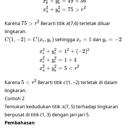
+
=
49
+
36
x
y
b
b
2
2
2
+
=
75
>
x
y
r
a
a
75>r^2
2
Karena
75
>
Berarti titik 𝐵(7,6) terletak diluar
r
lingkaran.
𝐶(1,−2)=𝐶(𝑥_𝑐,
𝑥_𝑐=1
𝑦_𝑐=−2
(
1
,
−
2
)
=
(
,
)
sehingga
=
1
dan
=
−
2
C
C
x
y
x
y
c
c
c
c
𝑦_𝑐)
2
2
2
2
+
=
1
+
(
−
2
)
\begin{align*} 𝑥_𝑐^2+𝑦
x
y
c
c
2
2
+
=
1
+
4
x
y
c
c
2
2
2
+
=
5
<
x
y
r
a
a
5<r^2
2
Karena
5
<
Berarti titik 𝐶(1, −2) terletak di dalam
r
lingkaran.
Contoh 2
Tentukan kedudukan titik 𝐴(7, 5) terhadap lingkaran
berpusat di titik (1, 3) dengan jari-jari 5.
Pembahasan