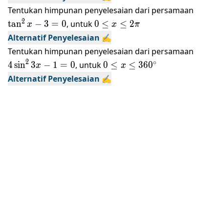
2\pi
\tan^
Tentukan himpunan penyelesaian dari persamaan
3=0
0\le
2
t
a
n
−
3
=
0
, untuk
0
≤
≤
2
x
x
π
x\le
Alternatif Penyelesaian ✍️
2\pi
4\sin
Tentukan himpunan penyelesaian dari persamaan
1=0
2
0\le x\le
∘
4
s
i
n
3
−
1
=
0
, untuk
0
≤
≤
360
x
x
360{}^\circ
Alternatif Penyelesaian ✍️