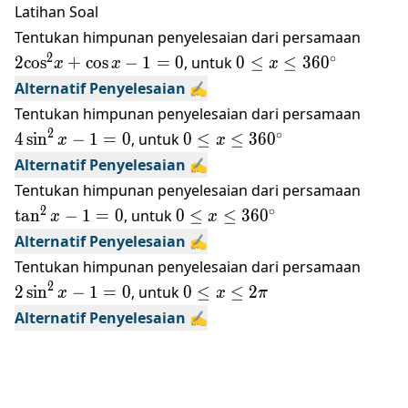
Latihan Soal
2{{\c
Tentukan himpunan penyelesaian dari persamaan
}^{2}
0\le x\le
2
∘
2
c
o
s
+
c
o
s
−
1
=
0
, untuk
0
≤
≤
360
x
x
x
x-1=0
360{}^\circ
Alternatif Penyelesaian ✍️
4\sin
Tentukan himpunan penyelesaian dari persamaan
1=0
2
0\le x\le
∘
4
s
i
n
−
1
=
0
, untuk
0
≤
≤
360
x
x
360{}^\circ
Alternatif Penyelesaian ✍️
\tan^
Tentukan himpunan penyelesaian dari persamaan
1=0
0\le x\le
2
∘
t
a
n
−
1
=
0
, untuk
0
≤
≤
36
0
x
x
360^\circ
Alternatif Penyelesaian ✍️
2\sin
Tentukan himpunan penyelesaian dari persamaan
1=0
2
0\le
2
s
i
n
−
1
=
0
, untuk
0
≤
≤
2
x
x
π
x\le
Alternatif Penyelesaian ✍️
2\pi