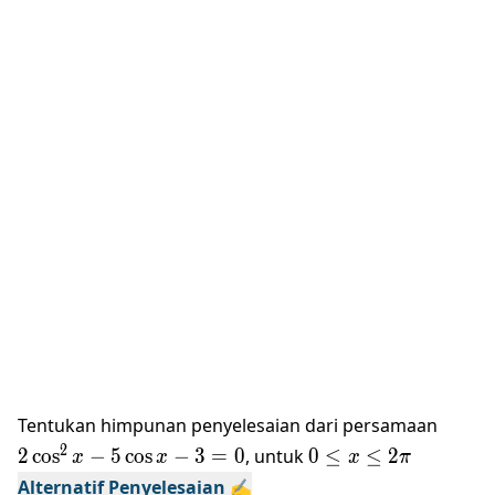
2\cos
Tentukan himpunan penyelesaian dari persamaan
5\cos 
0\le
2
2
c
o
s
−
5
c
o
s
−
3
=
0
, untuk
0
≤
≤
2
x
x
x
π
3=0
x\le
Alternatif Penyelesaian ✍️