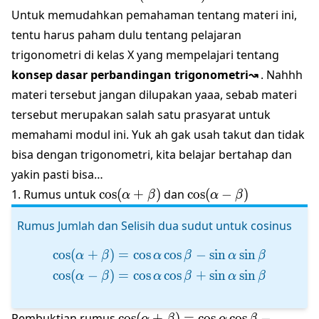
15^\circ=\cos
Untuk memudahkan pemahaman tentang materi ini,
(45^\circ-
tentu harus paham dulu tentang pelajaran
30^\circ)
trigonometri di kelas X yang mempelajari tentang
konsep dasar perbandingan trigonometri↝
. Nahhh
materi tersebut jangan dilupakan yaaa, sebab materi
tersebut merupakan salah satu prasyarat untuk
memahami modul ini. Yuk ah gak usah takut dan tidak
bisa dengan trigonometri, kita belajar bertahap dan
yakin pasti bisa…
\cos(\alpha+\beta)
\cos(\alpha-
1. Rumus untuk
c
o
s
(
+
)
dan
c
o
s
(
−
)
α
β
α
β
\beta)
Rumus Jumlah dan Selisih dua sudut untuk cosinus
c
o
s
(
+
)
=
c
o
s
c
o
s
−
s
i
n
s
i
n
\begin{align*} \cos ( \alp
α
β
α
β
α
β
c
o
s
(
−
)
=
c
o
s
c
o
s
+
s
i
n
s
i
n
α
β
α
β
α
β
\cos(\alpha+\beta)=\cos\alpha
Pembuktian rumus
c
o
s
(
+
)
=
c
o
s
c
o
s
−