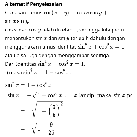
88^\circ
y)
Alternatif Penyelesaian
\sin
\cos (x-
Gunakan rumus
c
o
s
(
−
)
=
c
o
s
c
o
s
+
x
y
x
y
58^\circ
y)=\cos
s
i
n
s
i
n
.
x
y
x \cos y
x
y
cos
dan cos
telah diketahui, sehingga kita perlu
x
y
+ \sin
\sin
\sin
menentukan
s
i
n
dan
s
i
n
terlebih dahulu dengan
x
y
x \sin y
x
y
2
\sin^2
2
menggunakan rumus identitas
s
i
n
+
c
o
s
=
1
x
x
x+\cos^2x=1
atau bisa juga dengan menggambar segitiga.
2
\sin^2
2
Dari Identitas
s
i
n
+
c
o
s
=
1
,
x
x
x+\cos^2x=1
2
\sin^2
2
-) maka
s
i
n
=
1
−
c
o
s
.
x
x
x=1-
2
2
s
i
n
=
1
−
c
o
s
\begin{align*}\sin^2 x&=
\cos^2x
x
x
2
s
i
n
=
+
1
−
c
o
s
…
lancip, maka
s
i
n
posi
x
x
x
x
2
3
(
)
=
+
1
−
5
9
=
+
1
−
25