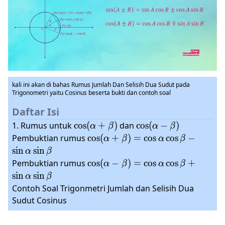
kali ini akan di bahas Rumus Jumlah Dan Selisih Dua Sudut pada
Trigonometri yaitu Cosinus beserta bukti dan contoh soal
Daftar Isi
\cos(\alpha+\beta)
\cos(\alpha-
1. Rumus untuk
c
o
s
(
+
)
dan
c
o
s
(
−
)
α
β
α
β
\beta)
\cos(\alpha+\beta)=\cos\alpha
Pembuktian rumus
c
o
s
(
+
)
=
c
o
s
c
o
s
−
α
β
α
β
\cos\beta -\sin\alpha \sin\beta
s
i
n
s
i
n
α
β
\cos(\alpha
Pembuktian rumus
c
o
s
(
−
)
=
c
o
s
c
o
s
+
α
β
α
β
- \beta ) =
s
i
n
s
i
n
α
β
\cos \alpha
Contoh Soal Trigonmetri Jumlah dan Selisih Dua
\cos \beta
Sudut Cosinus
+ \sin
\alpha \sin