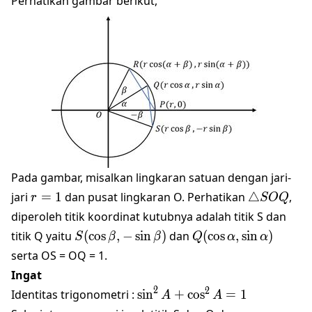
Perhatikan gambar berikut,
\alpha \sin
\beta
Pada gambar, misalkan lingkaran satuan dengan jari-
r=
\triangle
jari
=
1
dan pusat lingkaran O. Perhatikan
△
,
r
SOQ
1
SOQ
diperoleh titik koordinat kutubnya adalah titik S dan
S(\cos
Q(\cos
titik Q yaitu
(
c
o
s
,
−
s
i
n
)
dan
(
c
o
s
,
s
i
n
)
S
β
β
Q
α
α
\beta
\alpha
serta OS = OQ = 1.
, -\sin
, \sin
Ingat
\beta)
\alpha
2
\sin
2
Identitas trigonometri :
s
i
n
+
c
o
s
=
1
A
A
)
^2