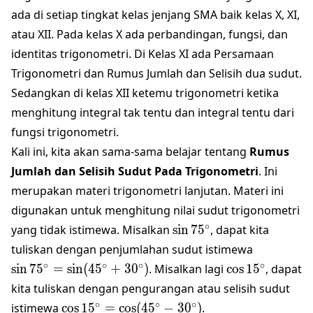
ada di setiap tingkat kelas jenjang SMA baik kelas X, XI,
atau XII. Pada kelas X ada perbandingan, fungsi, dan
identitas trigonometri. Di Kelas XI ada Persamaan
Trigonometri dan Rumus Jumlah dan Selisih dua sudut.
Sedangkan di kelas XII ketemu trigonometri ketika
menghitung integral tak tentu dan integral tentu dari
fungsi trigonometri.
Kali ini, kita akan sama-sama belajar tentang
Rumus
Jumlah dan Selisih Sudut Pada Trigonometri
. Ini
merupakan materi trigonometri lanjutan. Materi ini
digunakan untuk menghitung nilai sudut trigonometri
\sin
∘
yang tidak istimewa. Misalkan
s
i
n
7
5
, dapat kita
75^\circ
\sin 75^\c
tuliskan dengan penjumlahan sudut istimewa
(45^\circ
\cos
∘
∘
∘
∘
s
i
n
7
5
=
s
i
n
(
4
5
+
3
0
)
. Misalkan lagi
c
o
s
1
5
, dapat
15^\circ
kita tuliskan dengan pengurangan atau selisih sudut
\cos
∘
∘
∘
istimewa
c
o
s
1
5
=
c
o
s
(
4
5
−
3
0
)
.