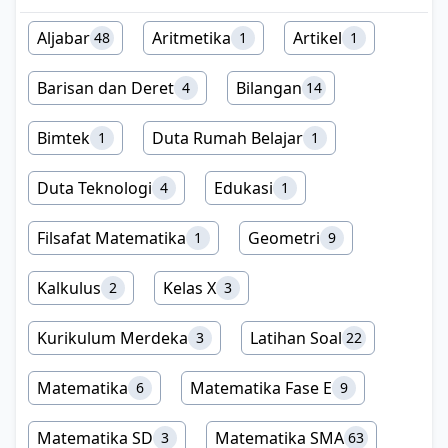
Aljabar
Aritmetika
Artikel
48
1
1
Barisan dan Deret
Bilangan
4
14
Bimtek
Duta Rumah Belajar
1
1
Duta Teknologi
Edukasi
4
1
Filsafat Matematika
Geometri
1
9
Kalkulus
Kelas X
2
3
Kurikulum Merdeka
Latihan Soal
3
22
Matematika
Matematika Fase E
6
9
Matematika SD
Matematika SMA
3
63