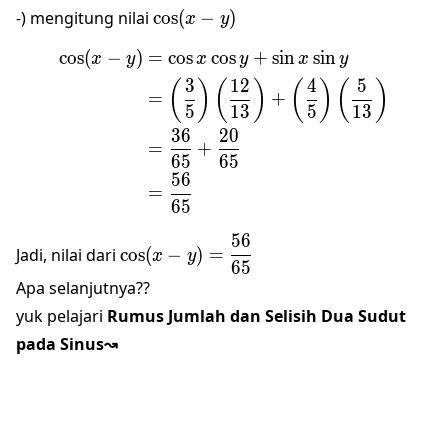
\cos
-) mengitung nilai
c
o
s
(
−
)
x
y
(x-
c
o
s
(
−
)
=
c
o
s
c
o
s
+
s
i
n
s
i
n
\begin{align*} \cos (x-y)
y)
x
y
x
y
x
y
3
12
4
5
(
)
(
)
(
)
(
)
=
+
5
13
5
13
36
20
=
+
65
65
56
=
65
56
\cos(x-
Jadi, nilai dari
c
o
s
(
−
)
=
x
y
65
y)=\dfrac{56}
Apa selanjutnya??
{65}
yuk pelajari
Rumus Jumlah dan Selisih Dua Sudut
pada Sinus↝