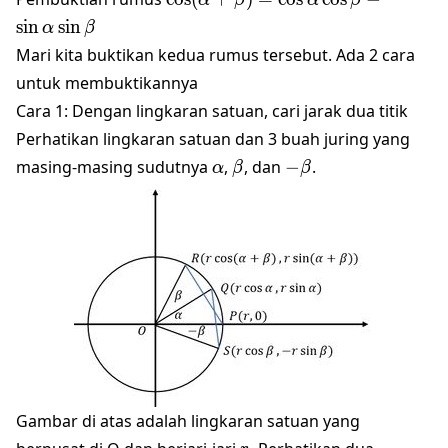
α
β
α
β
\cos\beta -\sin\alpha \sin\beta
s
i
n
s
i
n
α
β
Mari kita buktikan kedua rumus tersebut. Ada 2 cara
untuk membuktikannya
Cara 1: Dengan lingkaran satuan, cari jarak dua titik
Perhatikan lingkaran satuan dan 3 buah juring yang
\alpha
\beta
-
masing-masing sudutnya
,
, dan
−
.
α
β
β
\beta
Gambar di atas adalah lingkaran satuan yang
r